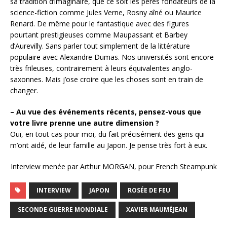
sa tradition d’imaginaire, que ce soit les pères fondateurs de la
science-fiction comme Jules Verne, Rosny aîné ou Maurice
Renard. De même pour le fantastique avec des figures
pourtant prestigieuses comme Maupassant et Barbey
d’Aurevilly. Sans parler tout simplement de la littérature
populaire avec Alexandre Dumas. Nos universités sont encore
très frileuses, contrairement à leurs équivalentes anglo-
saxonnes. Mais j’ose croire que les choses sont en train de
changer.
– Au vue des événements récents, pensez-vous que
votre livre prenne une autre dimension ?
Oui, en tout cas pour moi, du fait précisément des gens qui
m’ont aidé, de leur famille au Japon. Je pense très fort à eux.
Interview menée par Arthur MORGAN, pour French Steampunk
INTERVIEW
JAPON
ROSÉE DE FEU
SECONDE GUERRE MONDIALE
XAVIER MAUMÉJEAN