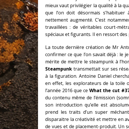
mieux vaut privilégier la qualité à la 
que l’on doit désormais s’habituer 
nettement augmenté. C’est notamment
travaillées : de véritables court-métr
spéciaux et figurants. Il en ressort des
La toute dernière création de Mr Anto
confirmer ce que l’on savait déjà : le j
mérite de mettre le steampunk à l’hon
Steampunk
transmettait sur ses rés
à la figuration. Antoine Daniel cherch
en effet, les explorateurs de la toil
l’année 2016 que ce
What the cut #3
du contenu même de l’émission (somm
son introduction qu’elle est absolu
prend les traits d’un super méchant
disparaitre la créativité et mettre en 
de vues et de placement-produit. Un sc