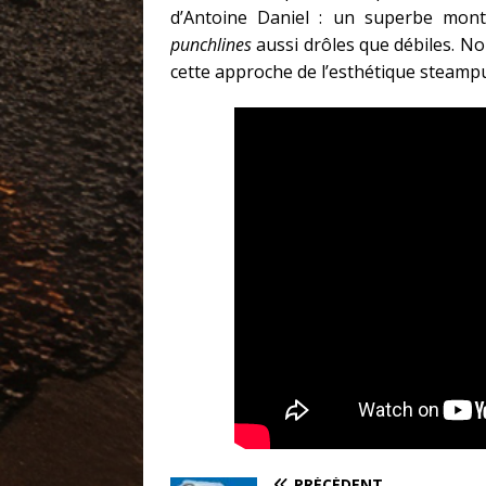
d’Antoine Daniel : un superbe mont
punchlines
aussi drôles que débiles. N
cette approche de l’esthétique steamp
PRÉCÉDENT