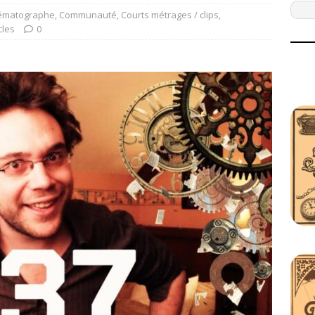
ématographe
,
Communauté
,
Courts métrages / clips
,
cles
0