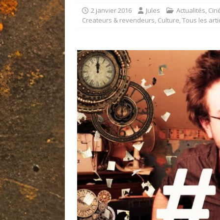
2 janvier 2016
Jules
Actualités
,
Cin
Createurs & revendeurs
,
Culture
,
Tous les arti