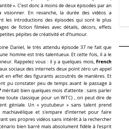
quantité ». C’est donc à moins de deux épisodes par an
à visionner. En revanche, la durée des vidéos a
 les introductions des épisodes qui sont le plus
ages de fiction filmées avec détails, décors, effets
 petites pépites de créativité et d’humour.
ine Daniel, le très attendu épisode 37 ne fait que
eune homme est très talentueux. Et cette fois, il a le
neur. Rappelez vous : il y a quelques mois,
French
eaux sociaux des internets deux point zéro un appel
ait en effet des figurants accoutrés de manières. Et
e ont pu constater peu de temps avant le passage à
7
méritait bien quelques mois d’attente : sans parler
e toute classique pour un WTC) , on peut dire de
ment géniale. Un « youtubeur » sans talent prend
 machiavélique et s’empare d’internet pour faire
avant ses propres vidéos sans intérêt à la rechercher
énario bien barré mais absolument fidèle à l’esprit