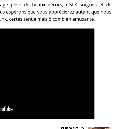
age plein de beaux décors, d’SFX soignés et de
ous espérons que vous apprécierez autant que nous
unk, certes ténue mais ô combien amusante.
SUIVANT