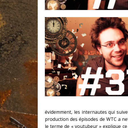
évidemment, les internautes qui suiv
production des épisodes de WTC a net
le terme de « youtubeur » explique ce 