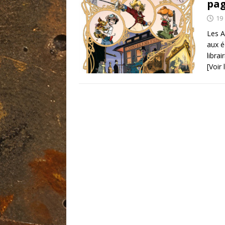
pag
19 
Les A
aux é
libra
[Voir 