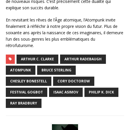
de nouveaux risques. C’est précisément cette dualité qui
explique son succès durable.
En revisitant les rêves de l’Âge atomique, l’Atompunk invite
finalement à réfléchir à notre propre vision du futur. Plus de
soixante ans après la naissance de ces imaginaires, il demeure
l’un des sous-genres les plus emblématiques du
rétrofuturisme.
ARTHUR C. CLARKE
ARTHUR RADEBAUGH
ATOMPUNK
BRUCE STERLING
CHESLEY BONESTELL
CORY DOCTOROW
FESTIVAL GOGBOT
ISAAC ASIMOV
PHILIP K. DICK
RAY BRADBURY