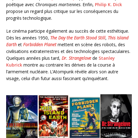
poétique avec
Chroniques martiennes
. Enfin,
Philip K. Dick
propose un regard plus critique sur les conséquences du
progrès technologique.
Le cinéma participe également au succès de cette esthétique.
Dès les années 1950,
The Day the Earth Stood Still
,
This Island
Earth
et
Forbidden Planet
mettent en scène des robots, des
civilisations extraterrestres et des technologies spectaculaires.
Quelques années plus tard,
Dr. Strangelove
de
Stanley
Kubrick
montre au contraire les dérives de la course à
l’armement nucléaire. L’Atompunk révèle alors son autre
visage, celui d’un futur aussi fascinant qu’inquiétant.