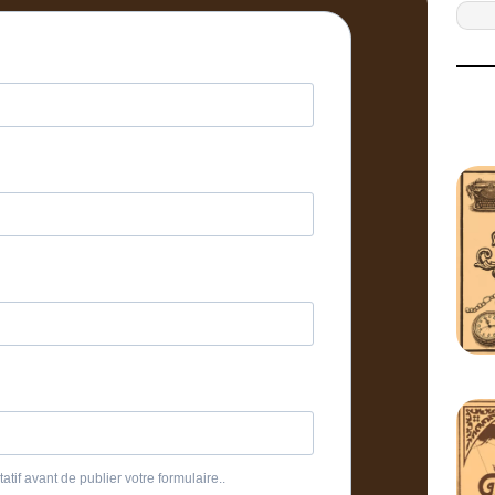
atif avant de publier votre formulaire..