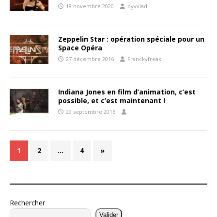
18 novembre 2020
dyvvlad
Zeppelin Star : opération spéciale pour un
Space Opéra
27 décembre 2016
Franckyfreak
Indiana Jones en film d’animation, c’est
possible, et c’est maintenant !
29 septembre 2016
1
2
…
4
»
Rechercher
Valider