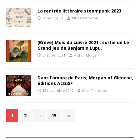
La rentrée littéraire steampunk 2023
29 août 2023
Miss Chatterton
[Brève] Mois du cuivre 2021 : sortie de Le
Grand Jeu de Benjamin Lupu.
5 février 2021
Arthur Morgan
Dans l’ombre de Paris, Morgan of Glencoe,
éditions ActuSF
18 novembre 2019
Miss Chatterton
1
2
…
15
»