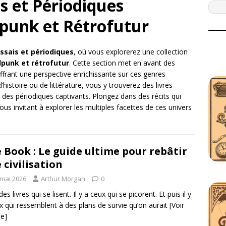
s et Périodiques
punk et Rétrofutur
essais et périodiques
, où vous explorerez une collection
punk et rétrofutur
. Cette section met en avant des
offrant une perspective enrichissante sur ces genres
histoire ou de littérature, vous y trouverez des livres
 des périodiques captivants. Plongez dans des récits qui
 vous invitant à explorer les multiples facettes de ces univers
 Book : Le guide ultime pour rebâtir
 civilisation
 mai 2026
Arthur Morgan
0
 des livres qui se lisent. Il y a ceux qui se picorent. Et puis il y
x qui ressemblent à des plans de survie qu’on aurait
[Voir
le]