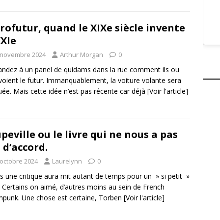
rofutur, quand le XIXe siècle invente
XXIe
 novembre 2024
Arthur Morgan
0
dez à un panel de quidams dans la rue comment ils ou
 voient le futur. Immanquablement, la voiture volante sera
ée. Mais cette idée n’est pas récente car déjà
[Voir l'article]
peville ou le livre qui ne nous a pas
 d’accord.
 octobre 2024
Laurelynn
0
s une critique aura mit autant de temps pour un » si petit »
. Certains on aimé, d’autres moins au sein de French
punk. Une chose est certaine, Torben
[Voir l'article]