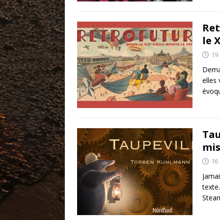
Ret
le 
19
Deman
elles
évoqu
Tau
mis
16
Jamai
texte
Steam