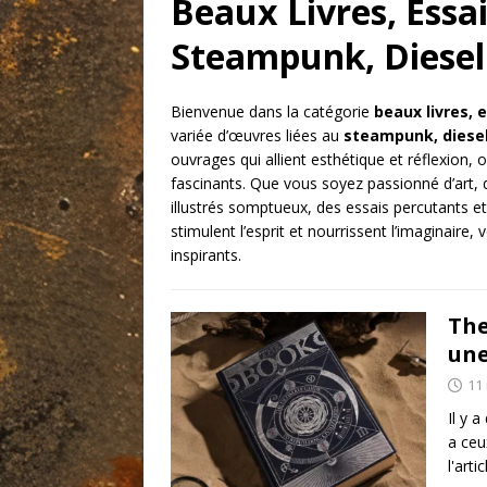
Beaux Livres, Essai
Steampunk, Diesel
Bienvenue dans la catégorie
beaux livres, 
variée d’œuvres liées au
steampunk, diesel
ouvrages qui allient esthétique et réflexion, 
fascinants. Que vous soyez passionné d’art, d’
illustrés somptueux, des essais percutants et
stimulent l’esprit et nourrissent l’imaginaire,
inspirants.
The
une
11
Il y a
a ceu
l'artic