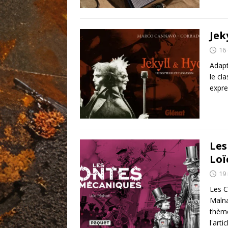
Jek
16
Adapt
le cl
expre
Les
Loï
19
Les C
Malna
thème
l'artic