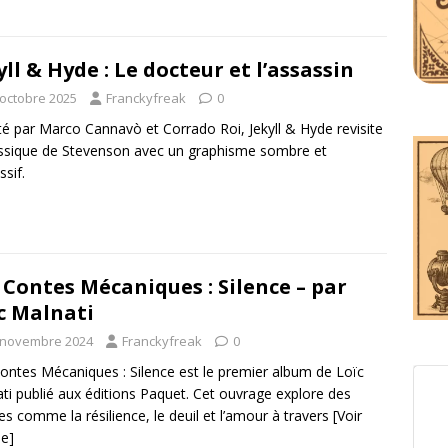
yll & Hyde : Le docteur et l’assassin
 octobre 2025
Franckyfreak
0
é par Marco Cannavò et Corrado Roi, Jekyll & Hyde revisite
assique de Stevenson avec un graphisme sombre et
ssif.
 Contes Mécaniques : Silence – par
c Malnati
 novembre 2024
Franckyfreak
0
ontes Mécaniques : Silence est le premier album de Loïc
ti publié aux éditions Paquet. Cet ouvrage explore des
s comme la résilience, le deuil et l’amour à travers
[Voir
le]