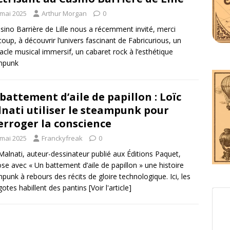
 mai 2025
Arthur Morgan
0
sino Barrière de Lille nous a récemment invité, merci
oup, à découvrir l’univers fascinant de Fabricurious, un
acle musical immersif, un cabaret rock à l’esthétique
mpunk
battement d’aile de papillon : Loïc
nati utiliser le steampunk pour
erroger la conscience
 mai 2025
Franckyfreak
0
Malnati, auteur-dessinateur publié aux Éditions Paquet,
se avec « Un battement d’aile de papillon » une histoire
punk à rebours des récits de gloire technologique. Ici, les
gotes habillent des pantins
[Voir l'article]