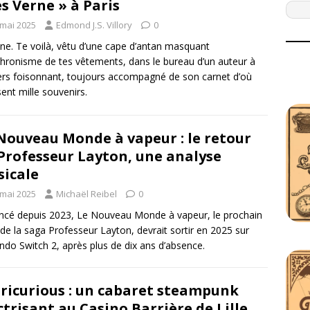
es Verne » à Paris
 mai 2025
Edmond J.S. Villory
0
ne. Te voilà, vêtu d’une cape d’antan masquant
chronisme de tes vêtements, dans le bureau d’un auteur à
vers foisonnant, toujours accompagné de son carnet d’où
ssent mille souvenirs.
Nouveau Monde à vapeur : le retour
Professeur Layton, une analyse
icale
 mai 2025
Michaël Reibel
0
cé depuis 2023, Le Nouveau Monde à vapeur, le prochain
de la saga Professeur Layton, devrait sortir en 2025 sur
ndo Switch 2, après plus de dix ans d’absence.
ricurious : un cabaret steampunk
ctrisant au Casino Barrière de Lille