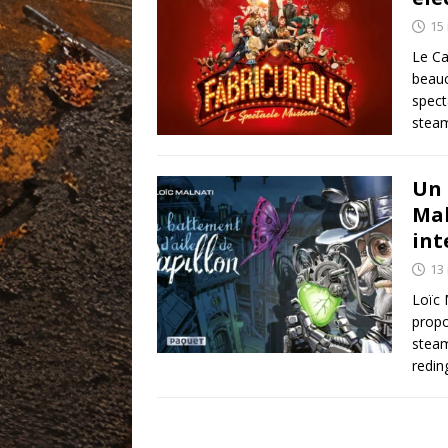
15
Le Ca
beauc
spect
stea
Un 
Mal
int
13
Loïc 
propo
steam
redin