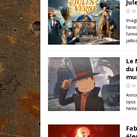
Jul
26
Imagi
l’ana
l’uni
jailli
Le 
du 
mus
15
Annon
opus 
Ninte
Fab
éle