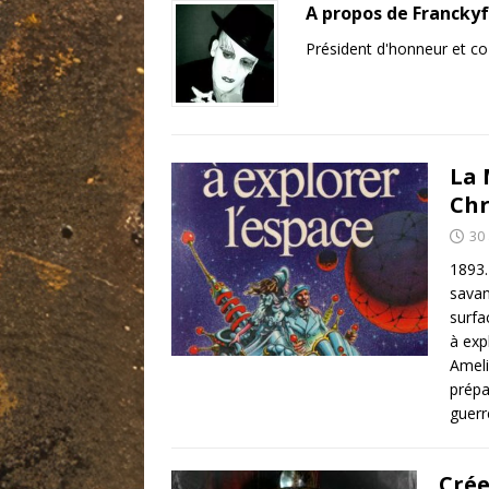
A propos de Francky
Président d'honneur et c
La 
Chr
30
1893.
savan
surfa
à exp
Ameli
prépa
guer
Crée