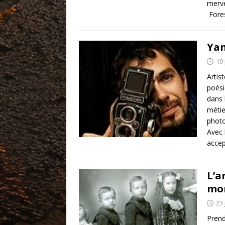
merve
Fores
Yan
19 
Artis
poési
dans 
métie
photo
Avec 
accep
L’a
mor
23 
Prend