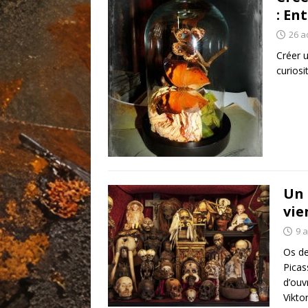
: En
26 a
Créer 
curiosi
Un 
vie
9 
Os de
Picas
d’ouv
Vikto