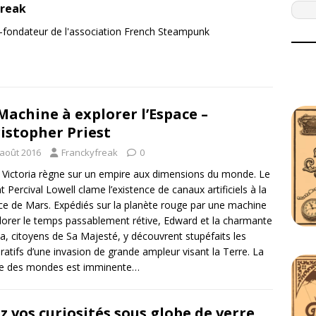
freak
o-fondateur de l'association French Steampunk
Machine à explorer l’Espace –
istopher Priest
 août 2016
Franckyfreak
0
 Victoria règne sur un empire aux dimensions du monde. Le
t Percival Lowell clame l’existence de canaux artificiels à la
ce de Mars. Expédiés sur la planète rouge par une machine
lorer le temps passablement rétive, Edward et la charmante
a, citoyens de Sa Majesté, y découvrent stupéfaits les
ratifs d’une invasion de grande ampleur visant la Terre. La
re des mondes est imminente…
z vos curiosités sous globe de verre…