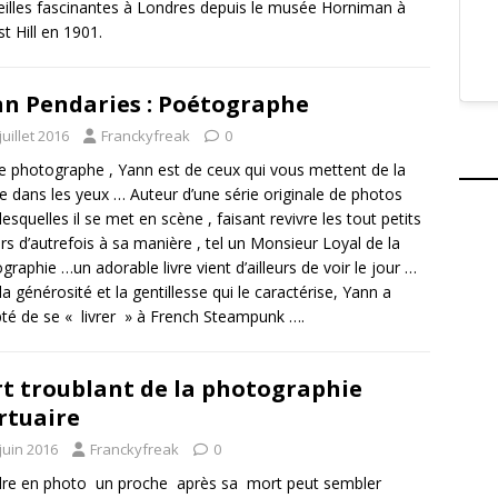
illes fascinantes à Londres depuis le musée Horniman à
t Hill en 1901.
n Pendaries : Poétographe
juillet 2016
Franckyfreak
0
te photographe , Yann est de ceux qui vous mettent de la
e dans les yeux … Auteur d’une série originale de photos
lesquelles il se met en scène , faisant revivre les tout petits
rs d’autrefois à sa manière , tel un Monsieur Loyal de la
graphie …un adorable livre vient d’ailleurs de voir le jour …
la générosité et la gentillesse qui le caractérise, Yann a
té de se « livrer » à French Steampunk ….
rt troublant de la photographie
tuaire
juin 2016
Franckyfreak
0
re en photo un proche après sa mort peut sembler