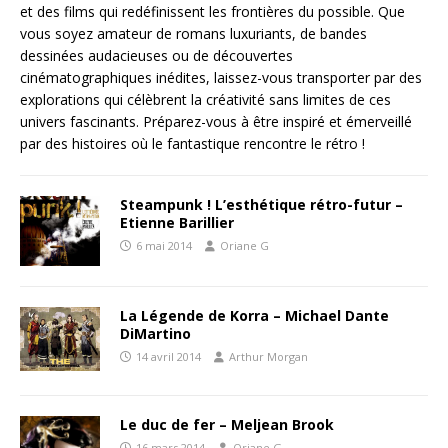
et des films qui redéfinissent les frontières du possible. Que
vous soyez amateur de romans luxuriants, de bandes
dessinées audacieuses ou de découvertes
cinématographiques inédites, laissez-vous transporter par des
explorations qui célèbrent la créativité sans limites de ces
univers fascinants. Préparez-vous à être inspiré et émerveillé
par des histoires où le fantastique rencontre le rétro !
Steampunk ! L’esthétique rétro-futur –
Etienne Barillier
6 mai 2014
Oriane G
La Légende de Korra – Michael Dante
DiMartino
14 avril 2014
Arthur Morgan
Le duc de fer – Meljean Brook
16 mars 2014
Oriane G