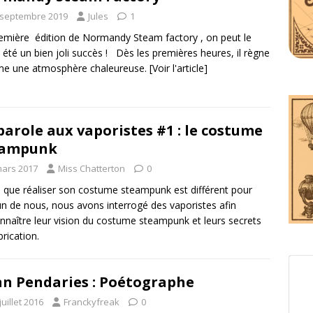
 septembre 2019
Jules
1
emière édition de Normandy Steam factory , on peut le
à été un bien joli succès ! Dès les premières heures, il règne
e une atmosphère chaleureuse.
[Voir l'article]
parole aux vaporistes #1 : le costume
eampunk
mars 2017
Miss Chatterton
0
 que réaliser son costume steampunk est différent pour
n de nous, nous avons interrogé des vaporistes afin
nnaître leur vision du costume steampunk et leurs secrets
brication.
n Pendaries : Poétographe
juillet 2016
Franckyfreak
0