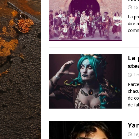
16
La pr
dire 
comm
La 
st
1 
Parce
chacu
de co
de fa
Yan
19 