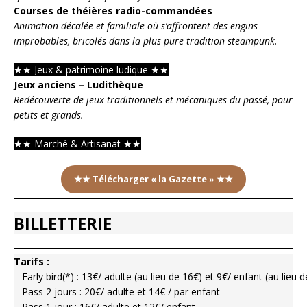
Courses de théières radio-commandées
Animation décalée et familiale où s’affrontent des engins
improbables, bricolés dans la plus pure tradition steampunk.
★
★
Jeux & patrimoine ludique
★
★
Jeux anciens – Ludithèque
Redécouverte de jeux traditionnels et mécaniques du passé, pour
petits et grands.
★★
Marché & Artisanat
★
★
★★
Télécharger « la Gazette
» ★★
BILLETTERIE
Tarifs :
– Early bird(*) : 13€/ adulte (au lieu de 16€) et 9€/ enfant (au lieu 
– Pass 2 jours : 20€/ adulte et 14€ / par enfant
– Pass 1 jour : 16€/ adulte et 12€/ enfant