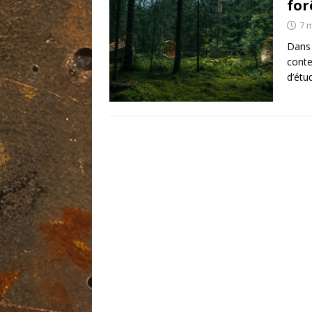
for
7 
Dans 
conte
d’étu