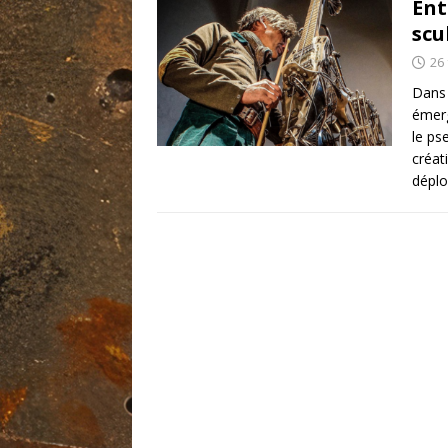
Ent
scu
26 
Dans 
émerg
le ps
créat
déplo