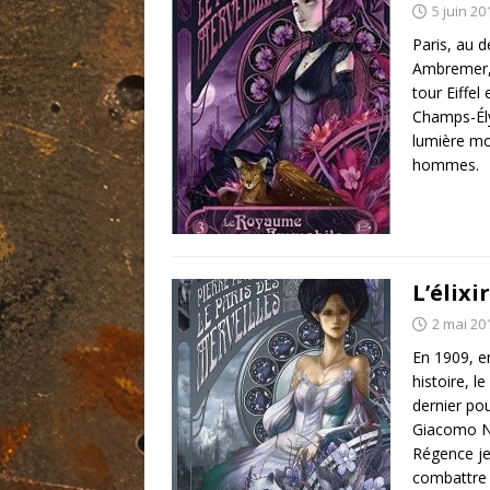
5 juin 20
Paris, au 
Ambremer, 
tour Eiffel
Champs-Élys
lumière mo
hommes.
L’élixi
2 mai 20
En 1909, e
histoire, 
dernier pou
Giacomo Ne
Régence jeu
combattre 