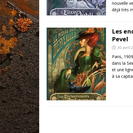
nouvelle v
déjà très m
Les en
Pevel
30 avril 
Paris, 1909
dans la Se
et une lign
à sa capit