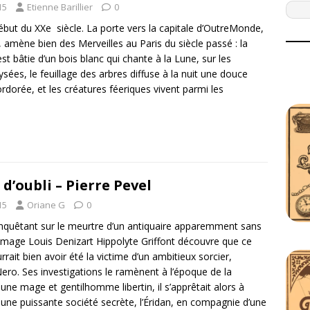
15
Etienne Barillier
0
début du XXe siècle. La porte vers la capitale d’OutreMonde,
amène bien des Merveilles au Paris du siècle passé : la
 est bâtie d’un bois blanc qui chante à la Lune, sur les
ées, le feuillage des arbres diffuse à la nuit une douce
rdorée, et les créatures féeriques vivent parmi les
r d’oubli – Pierre Pevel
15
Oriane G
0
nquêtant sur le meurtre d’un antiquaire apparemment sans
le mage Louis Denizart Hippolyte Griffont découvre que ce
rrait bien avoir été la victime d’un ambitieux sorcier,
ro. Ses investigations le ramènent à l’époque de la
ne mage et gentilhomme libertin, il s’apprêtait alors à
une puissante société secrète, l’Éridan, en compagnie d’une