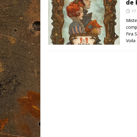
de 
17
Miste
compa
Fira 
Voila 