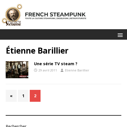
Étienne Barillier
Une série TV steam ?
29 avril 2011
Etienne Barillier
«
1
2
Rechercher