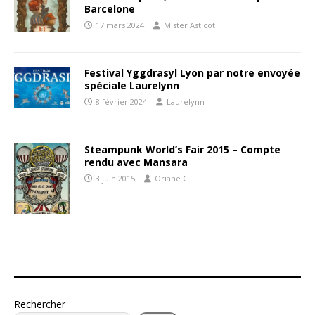
Barcelone
17 mars 2024
Mister Asticot
Festival Yggdrasyl Lyon par notre envoyée
spéciale Laurelynn
8 février 2024
Laurelynn
Steampunk World’s Fair 2015 – Compte
rendu avec Mansara
3 juin 2015
Oriane G
Rechercher