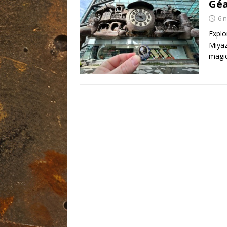
Géa
6 
Explo
Miyaz
magiq