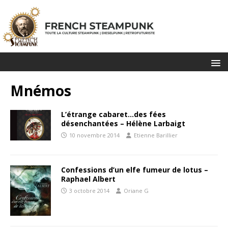
Mnémos
L’étrange cabaret…des fées
désenchantées – Hélène Larbaigt
10 novembre 2014
Etienne Barillier
Confessions d’un elfe fumeur de lotus –
Raphael Albert
3 octobre 2014
Oriane G