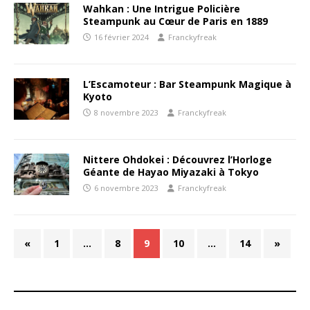
Wahkan : Une Intrigue Policière
Steampunk au Cœur de Paris en 1889
16 février 2024
Franckyfreak
L’Escamoteur : Bar Steampunk Magique à
Kyoto
8 novembre 2023
Franckyfreak
Nittere Ohdokei : Découvrez l’Horloge
Géante de Hayao Miyazaki à Tokyo
6 novembre 2023
Franckyfreak
«
1
…
8
9
10
…
14
»