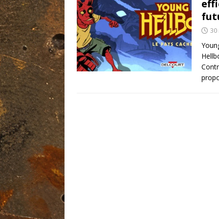
eff
fut
30
Young
Hellb
Contr
propo