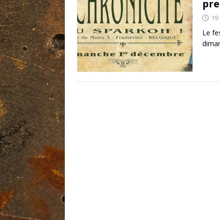
pre
19
Le fe
diman