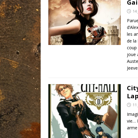
Gai
14 
Parue
d’Ale
les a
de la
coup 
joue 
Auste
Jeeve
Cit
Lap
11 
Imagi
vie… 
arme 