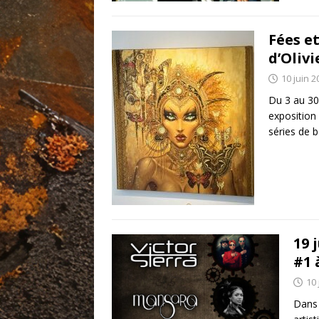
Fées e
d’Olivi
10 juin 2
Du 3 au 30 
exposition 
séries de 
19 
#1 
10 
Dans 