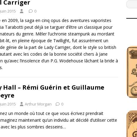
l Carriger
juin 2015
0
 en 2009, la saga en cinq opus des aventures vaporistes
xia Tarabotti peut déjà se targuer d’être un classique pour
mateurs du genre. Mêler l’uchronie steampunk au mordant
 bit-lit, en pleine époque de Twillight, fut assurément un
de génie de la part de Lady Carriger, dont le style so british
autant avec les codes de la bonne société chers à Jane
n qu’avec l’insolence d’un P.G. Wodehouse lâchant la bride à
s.
y Hall – Rémi Guérin et Guillaume
eyre
juin 2015
Arthur Morgan
0
nez un monde où tout ce que vous écrivez prendrait
Imaginez maintenant qu’un individu ait décidé d’utiliser cette
avec les plus sombres desseins…