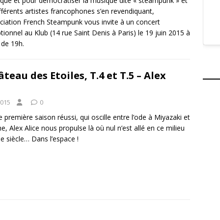
tique et pour démocratiser la musique dite « steampunk » et
ifférents artistes francophones s’en revendiquant,
ociation French Steampunk vous invite à un concert
tionnel au Klub (14 rue Saint Denis à Paris) le 19 juin 2015 à
r de 19h.
teau des Etoiles, T.4 et T.5 – Alex
2015
0
 première saison réussi, qui oscille entre l’ode à Miyazaki et
ne, Alex Alice nous propulse là où nul n’est allé en ce milieu
 siècle… Dans l’espace !