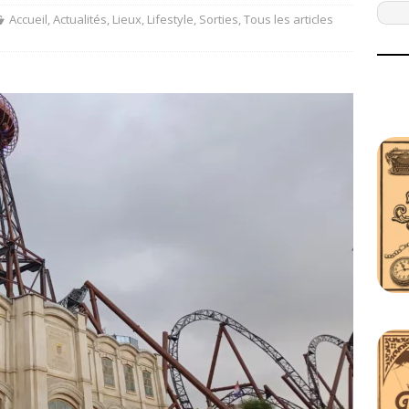
Accueil
,
Actualités
,
Lieux
,
Lifestyle
,
Sorties
,
Tous les articles