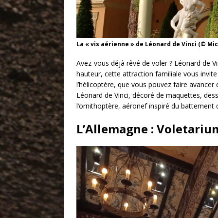
La « vis aérienne » de Léonard de Vinci (© Mic
Avez-vous déjà rêvé de voler ? Léonard de Vi
hauteur, cette attraction familiale vous invit
l’hélicoptère, que vous pouvez faire avancer 
Léonard de Vinci, décoré de maquettes, des
l’ornithoptère, aéronef inspiré du battement d
L’Allemagne : Voletariu