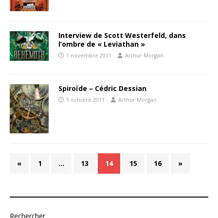
Interview de Scott Westerfeld, dans
l’ombre de « Leviathan »
1 novembre 2011
Arthur Morgan
Spiroïde – Cédric Dessian
5 octobre 2011
Arthur Morgan
«
1
…
13
14
15
16
»
Rechercher