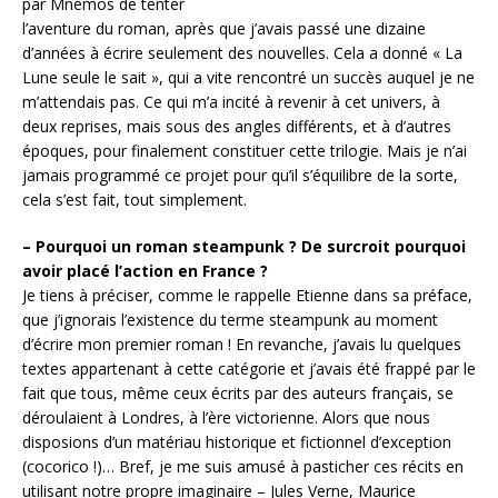
par Mnémos de tenter
l’aventure du roman, après que j’avais passé une dizaine
d’années à écrire seulement des nouvelles. Cela a donné « La
Lune seule le sait », qui a vite rencontré un succès auquel je ne
m’attendais pas. Ce qui m’a incité à revenir à cet univers, à
deux reprises, mais sous des angles différents, et à d’autres
époques, pour finalement constituer cette trilogie. Mais je n’ai
jamais programmé ce projet pour qu’il s’équilibre de la sorte,
cela s’est fait, tout simplement.
– Pourquoi un roman steampunk ? De surcroit pourquoi
avoir placé l’action en France ?
Je tiens à préciser, comme le rappelle Etienne dans sa préface,
que j’ignorais l’existence du terme steampunk au moment
d’écrire mon premier roman ! En revanche, j’avais lu quelques
textes appartenant à cette catégorie et j’avais été frappé par le
fait que tous, même ceux écrits par des auteurs français, se
déroulaient à Londres, à l’ère victorienne. Alors que nous
disposions d’un matériau historique et fictionnel d’exception
(cocorico !)… Bref, je me suis amusé à pasticher ces récits en
utilisant notre propre imaginaire – Jules Verne, Maurice