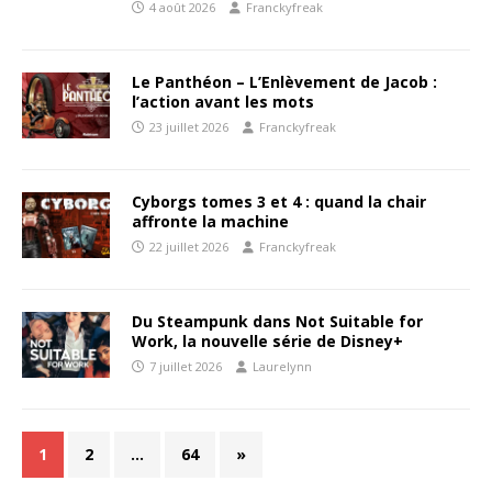
4 août 2026
Franckyfreak
Le Panthéon – L’Enlèvement de Jacob :
l’action avant les mots
23 juillet 2026
Franckyfreak
Cyborgs tomes 3 et 4 : quand la chair
affronte la machine
22 juillet 2026
Franckyfreak
Du Steampunk dans Not Suitable for
Work, la nouvelle série de Disney+
7 juillet 2026
Laurelynn
1
2
…
64
»