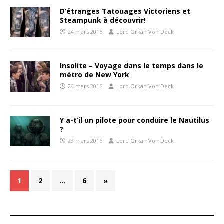
D’étranges Tatouages Victoriens et
Steampunk à découvrir!
24 mars 2016
Lord Orkan Von Deck
Insolite – Voyage dans le temps dans le
métro de New York
24 mars 2016
Lord Orkan Von Deck
Y a-t’il un pilote pour conduire le Nautilus
?
23 mars 2016
Lord Orkan Von Deck
1
2
…
6
»