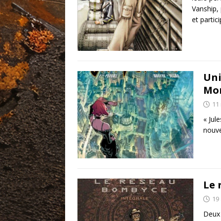
Vanship,
et partic
Uni
Mo
11
« Jul
nouv
Le 
19 
Deux 