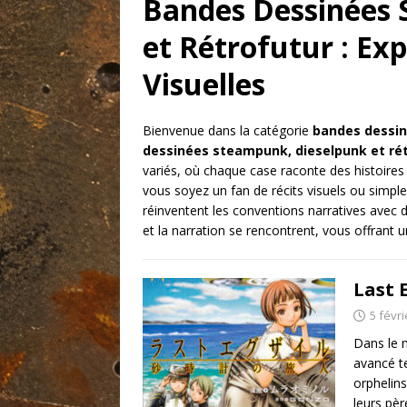
Bandes Dessinées 
et Rétrofutur : Exp
Visuelles
Bienvenue dans la catégorie
bandes dessi
dessinées steampunk, dieselpunk et ré
variés, où chaque case raconte des histoires 
vous soyez un fan de récits visuels ou simpl
réinventent les conventions narratives avec d
et la narration se rencontrent, vous offrant 
Last 
5 févri
Dans le 
avancé t
orphelins
leurs pèr