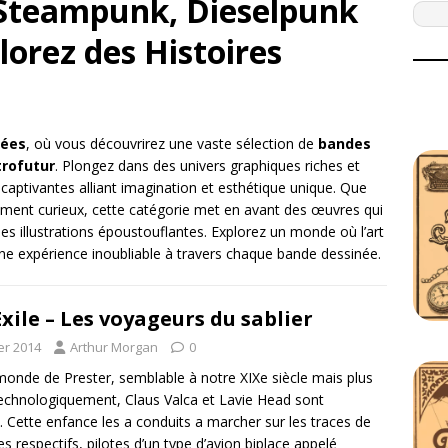
Steampunk, Dieselpunk
lorez des Histoires
nées
, où vous découvrirez une vaste sélection de
bandes
trofutur
. Plongez dans des univers graphiques riches et
captivantes alliant imagination et esthétique unique. Que
ement curieux, cette catégorie met en avant des œuvres qui
es illustrations époustouflantes. Explorez un monde où l’art
une expérience inoubliable à travers chaque bande dessinée.
Exile – Les voyageurs du sablier
er 2014
Arthur Morgan
0
monde de Prester, semblable à notre XIXe siècle mais plus
echnologiquement, Claus Valca et Lavie Head sont
. Cette enfance les a conduits a marcher sur les traces de
es respectifs, pilotes d’un type d’avion biplace appelé