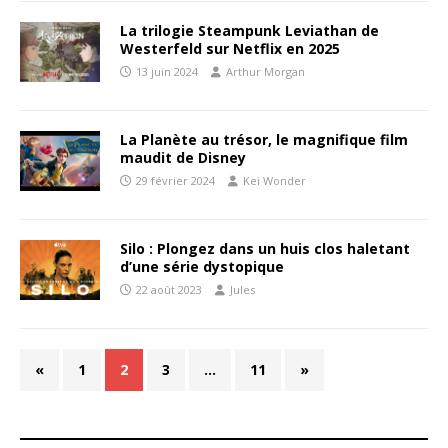
La trilogie Steampunk Leviathan de
Westerfeld sur Netflix en 2025
13 juin 2024
Arthur Morgan
La Planète au trésor, le magnifique film
maudit de Disney
29 février 2024
Kei Wonder
Silo : Plongez dans un huis clos haletant
d’une série dystopique
22 août 2023
Jules
«
1
2
3
…
11
»