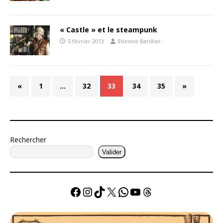
« Castle » et le steampunk
5 février 2013
Etienne Barillier
«
1
…
32
33
34
35
»
Rechercher
Valider