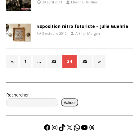
29 avril 2011
Etienne Barillier
Exposition rétro futuriste – Julie Guehria
5 octobre 2010
Arthur Morgan
«
1
…
33
34
35
»
Rechercher
Valider