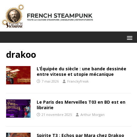
drakoo
L’Équipée du siècle : une bande dessinée
entre vitesse et utopie mécanique
7 mai 2026
Franckyfreak
Le Paris des Merveilles T03 en BD est en
librairie
21 novembre 2025
Arthur Morgan
Spirite T3 : Echos par Mara chez Drakoo