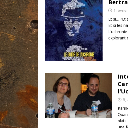
Bertr
1 févrie
Et si… ?Et
Et si les 
L’uchronie 
explorant d
Int
Cam
l’U
9 j
Karin
Quand
plats
une f