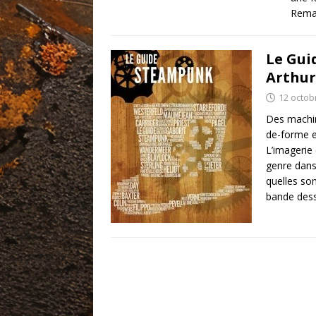
Remar
Le Gui
Arthu
12 octob
Des machin
de-forme e
L’imagerie
genre dans 
quelles so
bande dess