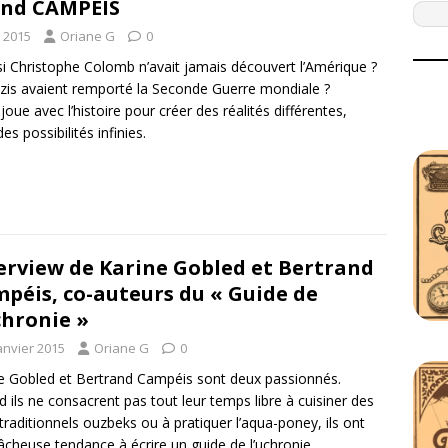
and CAMPEIS
r 2015
Oriane G
0
 si Christophe Colomb n’avait jamais découvert l’Amérique ?
nazis avaient remporté la Seconde Guerre mondiale ?
joue avec l’histoire pour créer des réalités différentes,
es possibilités infinies.
erview de Karine Gobled et Bertrand
péis, co-auteurs du « Guide de
chronie »
anvier 2015
Oriane G
0
e Gobled et Bertrand Campéis sont deux passionnés.
 ils ne consacrent pas tout leur temps libre à cuisiner des
 traditionnels ouzbeks ou à pratiquer l’aqua-poney, ils ont
âcheuse tendance à écrire un guide de l’uchronie.