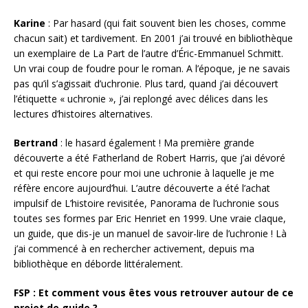
Karine
: Par hasard (qui fait souvent bien les choses, comme
chacun sait) et tardivement. En 2001 j’ai trouvé en bibliothèque
un exemplaire de La Part de l’autre d’Éric-Emmanuel Schmitt.
Un vrai coup de foudre pour le roman. A l’époque, je ne savais
pas qu’il s’agissait d’uchronie. Plus tard, quand j’ai découvert
l’étiquette « uchronie », j’ai replongé avec délices dans les
lectures d’histoires alternatives.
Bertrand
: le hasard également ! Ma première grande
découverte a été Fatherland de Robert Harris, que j’ai dévoré
et qui reste encore pour moi une uchronie à laquelle je me
réfère encore aujourd’hui. L’autre découverte a été l’achat
impulsif de L’histoire revisitée, Panorama de l’uchronie sous
toutes ses formes par Eric Henriet en 1999. Une vraie claque,
un guide, que dis-je un manuel de savoir-lire de l’uchronie ! Là
j’ai commencé à en rechercher activement, depuis ma
bibliothèque en déborde littéralement.
FSP : Et comment vous êtes vous retrouver autour de ce
projet de guide ?