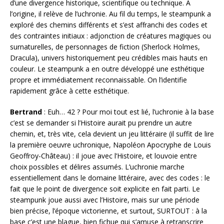
d’une divergence historique, scientifique ou technique. A
l’origine, il relève de l’uchronie. Au fil du temps, le steampunk a
exploré des chemins différents et s’est affranchi des codes et
des contraintes initiaux : adjonction de créatures magiques ou
surnaturelles, de personnages de fiction (Sherlock Holmes,
Dracula), univers historiquement peu crédibles mais hauts en
couleur. Le steampunk a en outre développé une esthétique
propre et immédiatement reconnaissable. On l’identifie
rapidement grâce à cette esthétique.
Bertrand
: Euh… 42 ? Pour moi tout est lié, l’uchronie à la base
c’est se demander si l’Histoire aurait pu prendre un autre
chemin, et, très vite, cela devient un jeu littéraire (il suffit de lire
la première oeuvre uchronique, Napoléon Apocryphe de Louis
Geoffroy-Château) : il joue avec l’Histoire, et louvoie entre
choix possibles et délires assumés. L’uchronie marche
essentiellement dans le domaine littéraire, avec des codes : le
fait que le point de divergence soit explicite en fait parti. Le
steampunk joue aussi avec l’Histoire, mais sur une période
bien précise, l’époque victorienne, et surtout, SURTOUT : à la
base c’est une blague, bien fichue qui s’amuse à retranscrire