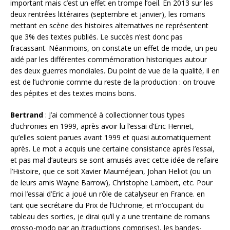
important mais c’est un effet en trompe l’oeil. En 2013 sur les
deux rentrées littéraires (septembre et janvier), les romans
mettant en scène des histoires alternatives ne représentent
que 3% des textes publiés. Le succès n’est donc pas
fracassant. Néanmoins, on constate un effet de mode, un peu
aidé par les différentes commémoration historiques autour
des deux guerres mondiales. Du point de vue de la qualité, il en
est de l’uchronie comme du reste de la production : on trouve
des pépites et des textes moins bons.
Bertrand
: J’ai commencé à collectionner tous types
d’uchronies en 1999, après avoir lu l’essai d’Eric Henriet,
qu’elles soient parues avant 1999 et quasi automatiquement
après. Le mot a acquis une certaine consistance après l’essai,
et pas mal d’auteurs se sont amusés avec cette idée de refaire
l’Histoire, que ce soit Xavier Mauméjean, Johan Heliot (ou un
de leurs amis Wayne Barrow), Christophe Lambert, etc. Pour
moi l’essai d’Eric a joué un rôle de catalyseur en France. en
tant que secrétaire du Prix de l’Uchronie, et m’occupant du
tableau des sorties, je dirai qu’il y a une trentaine de romans
grosso-modo par an (traductions comprises), les bandes-