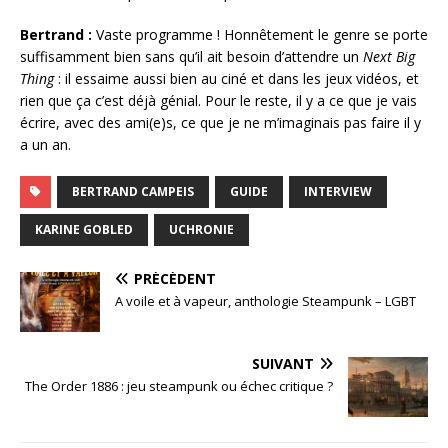
Bertrand :
Vaste programme ! Honnêtement le genre se porte
suffisamment bien sans qu’il ait besoin d’attendre un
Next Big
Thing
: il essaime aussi bien au ciné et dans les jeux vidéos, et
rien que ça c’est déjà génial. Pour le reste, il y a ce que je vais
écrire, avec des ami(e)s, ce que je ne m’imaginais pas faire il y
a un an.
BERTRAND CAMPEIS
GUIDE
INTERVIEW
KARINE GOBLED
UCHRONIE
PRÉCÉDENT
A voile et à vapeur, anthologie Steampunk – LGBT
SUIVANT
The Order 1886 : jeu steampunk ou échec critique ?