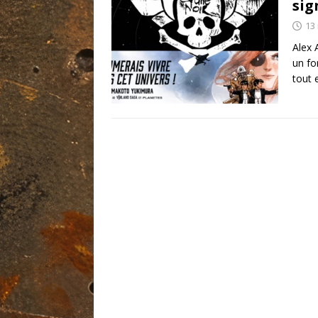
sig
13
Alex 
un fo
tout 