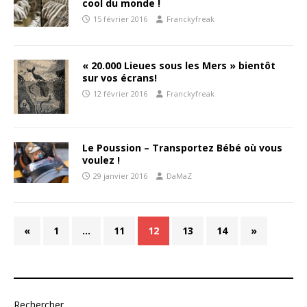
cool du monde !
15 février 2016
Franckyfreak
« 20.000 Lieues sous les Mers » bientôt
sur vos écrans!
12 février 2016
Franckyfreak
Le Poussion – Transportez Bébé où vous
voulez !
29 janvier 2016
DaMaZ
«
1
…
11
12
13
14
»
Rechercher