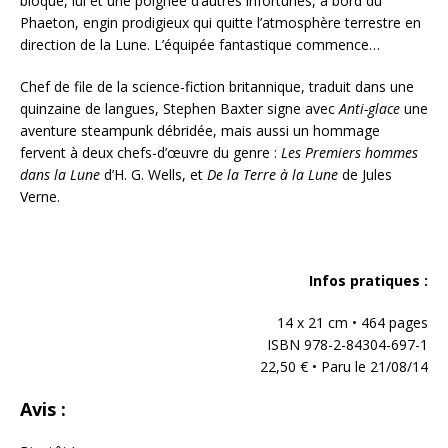
bloqué, lui et une poignée d’autres infortunés, à bord du
Phaeton, engin prodigieux qui quitte l’atmosphère terrestre en
direction de la Lune. L’équipée fantastique commence…
Chef de file de la science-fiction britannique, traduit dans une
quinzaine de langues, Stephen Baxter signe avec
Anti-glace
une
aventure steampunk débridée, mais aussi un hommage
fervent à deux chefs-d’œuvre du genre :
Les Premiers hommes
dans la Lune
d’H. G. Wells, et
De la Terre à la Lune
de Jules
Verne.
Infos pratiques :
14 x 21 cm • 464 pages
ISBN 978-2-84304-697-1
22,50 € • Paru le 21/08/14
Avis :