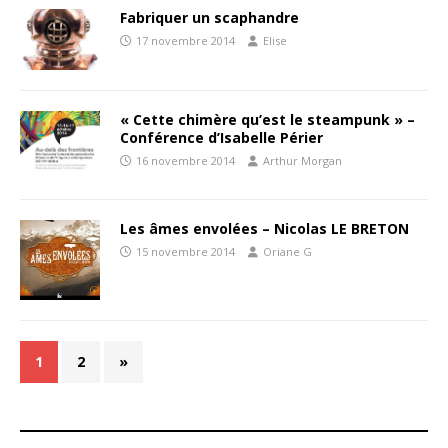
Fabriquer un scaphandre
17 novembre 2014
Elise
« Cette chimère qu’est le steampunk » –
Conférence d’Isabelle Périer
16 novembre 2014
Arthur Morgan
Les âmes envolées – Nicolas LE BRETON
15 novembre 2014
Oriane G
1
2
»