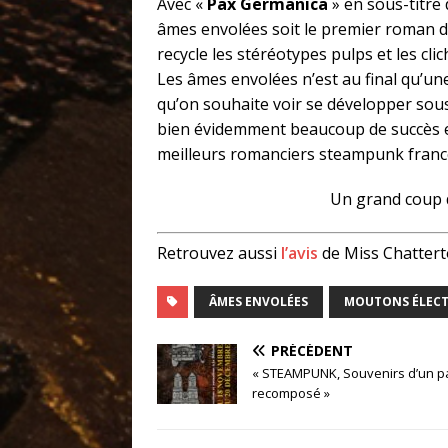
Avec «
Pax Germanica
» en sous-titre
âmes envolées soit le premier roman d’
recycle les stéréotypes pulps et les 
Les âmes envolées n’est au final qu’un
qu’on souhaite voir se développer sous
bien évidemment beaucoup de succès et 
meilleurs romanciers steampunk franc
Un grand coup 
Retrouvez aussi
l’avis
de Miss Chattert
ÂMES ENVOLÉES
MOUTONS ÉLECT
PRÉCÉDENT
« STEAMPUNK, Souvenirs d’un p
recomposé »