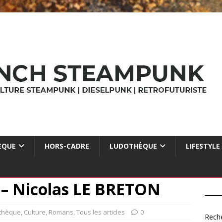
ÈQUE
HORS-CADRE
LUDOTHÈQUE
LIFESTYLE
 – Nicolas LE BRETON
othèque
,
Culture
,
Romans
,
Tous les articles
0
Rech