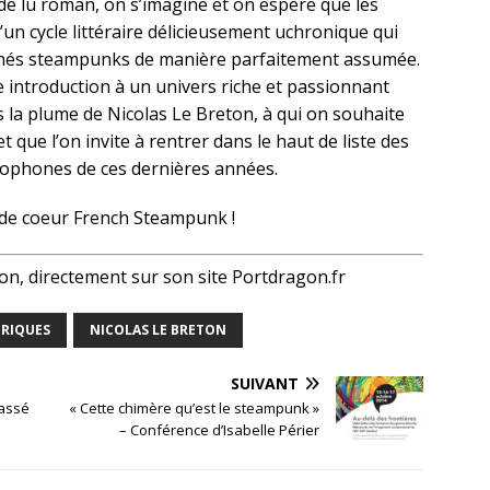
 de lu roman, on s’imagine et on espère que les
un cycle littéraire délicieusement uchronique qui
clichés steampunks de manière parfaitement assumée.
e introduction à un univers riche et passionnant
 la plume de Nicolas Le Breton, à qui on souhaite
que l’on invite à rentrer dans le haut de liste des
ophones de ces dernières années.
de coeur French Steampunk !
on, directement sur son site Portdragon.fr
RIQUES
NICOLAS LE BRETON
SUIVANT
assé
« Cette chimère qu’est le steampunk »
– Conférence d’Isabelle Périer