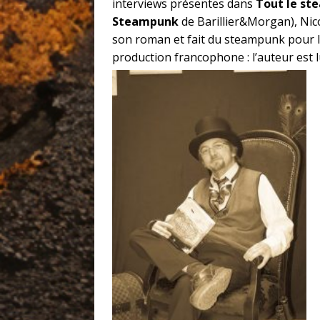
interviews présentes dans
Tout le st
Steampunk
de Barillier&Morgan), Nic
son roman et fait du steampunk pour 
production francophone : l’auteur es