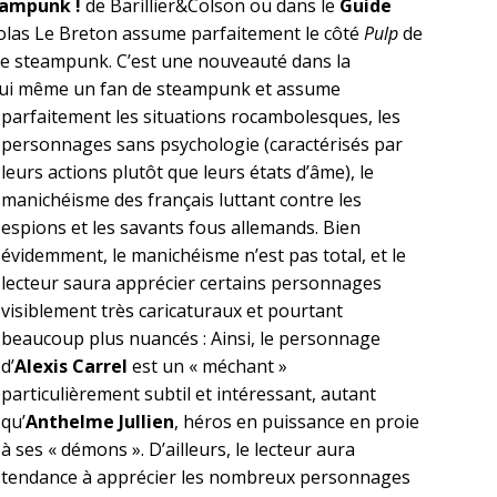
eampunk !
de Barillier&Colson ou dans le
Guide
olas Le Breton assume parfaitement le côté
Pulp
de
le steampunk. C’est une nouveauté dans la
t lui même un fan de steampunk et assume
parfaitement les situations rocambolesques, les
personnages sans psychologie (caractérisés par
leurs actions plutôt que leurs états d’âme), le
manichéisme des français luttant contre les
espions et les savants fous allemands. Bien
évidemment, le manichéisme n’est pas total, et le
lecteur saura apprécier certains personnages
visiblement très caricaturaux et pourtant
beaucoup plus nuancés : Ainsi, le personnage
d’
Alexis Carrel
est un « méchant »
particulièrement subtil et intéressant, autant
qu’
Anthelme Jullien
, héros en puissance en proie
à ses « démons ». D’ailleurs, le lecteur aura
tendance à apprécier les nombreux personnages