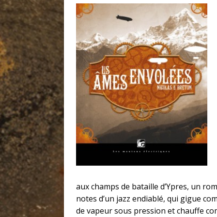
aux champs de bataille d’Ypres, un ro
notes d’un jazz endiablé, qui gigue com
de vapeur sous pression et chauffe com