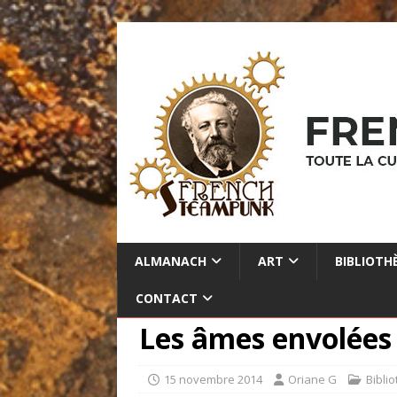
ALMANACH
ART
BIBLIOTH
CONTACT
Les âmes envolées
15 novembre 2014
Oriane G
Bibli