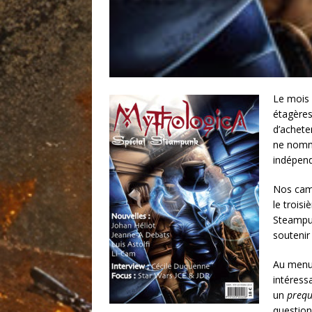
Le mois 
étagères
d’achete
ne nomm
indépend
Nos cam
le trois
Steampun
soutenir
Au menu,
intéress
un
prequ
question