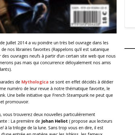
de Juillet 2014 a vu poindre un très bel ouvrage dans les
 de nos librairies favorites (Rappelons qu’il est satanique
r des ouvrages neufs à partir d’un certain site web que nous
erons pas mais qui concurrence déloyalement nos amis
ants).
arades de
Mythologica
se sont en effet décidés à dédier
ième numéro de leur revue à notre thématique favorite, le
k. Une belle initiative que French Steampunk ne peut que
 et promouvoir.
 vous trouverez deux nouvelles particulièrement
ante : La première de
Johan Heliot
( propose aux lecteurs
el
à la trilogie de la lune. Sans trop vous en dire, il est
 d’une entrée en matière avec les Ishkiss, les fameux