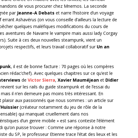
commandons de vous procurer chez Mnemos. La seconde
gnée par
Jeanne-A Debats
et narre l’histoire d’un voyage
 errant Ashavérus (on vous conseille d’ailleurs la lecture de
mpêcher quelques maléfiques modifications du cours de
ec les aventures de Navarre le vampire mais aussi lady Corgay
irs). Suite à ces deux nouvelles steampunk, vient un
rojets respectifs, et leurs travail collaboratif sur
Un an
mpunk
, il est de bonne facture : 70 pages où les compères
ien rédac’chef). Avec quelques chapitres sur ce qu’est le
nterviews
de
Victor Sierra
,
Xavier Mauméjean
et
Didier
 revient sur les rails du guide steampunk et de l’essai du
mais il n’en demeure pas moins très intéressant. En
 plaisir aux passionnés que nous sommes : un article sur
Huissier
(créateur notamment du jeu de rôle de la
spensable) qui manquait cruellement dans nos
téristiques d’un genre mobile » est sans conteste l’élément
fondi qu’on puisse trouver : Comme une réponse à notre
ste du SP, le professeur Etienne trace l’état des lieux et les