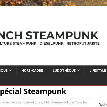
ÈQUE
HORS-CADRE
LUDOTHÈQUE
LIFESTYLE
spécial Steampunk
 livres / essais / périodiques
,
Bibliothèque
,
Culture
,
Tous les
Rech