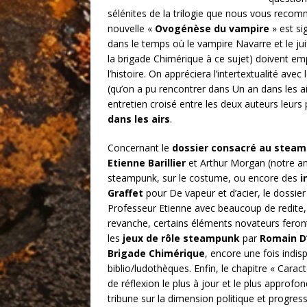
sélénites de la trilogie que nous vous re
nouvelle «
Ovogénèse du vampire
» est si
dans le temps où le vampire Navarre et le juif
la brigade Chimérique à ce sujet) doivent e
l’histoire. On appréciera l’intertextualité av
(qu’on a pu rencontrer dans Un an dans les a
entretien croisé entre les deux auteurs leurs p
dans les airs
.
Concernant le
dossier consacré au stea
Etienne Barillier
et Arthur Morgan (notre anc
steampunk, sur le costume, ou encore des
i
Graffet
pour De vapeur et d’acier, le dossier
Professeur Etienne avec beaucoup de redite, 
revanche, certains éléments novateurs feront
les
jeux de rôle steampunk
par
Romain D’
Brigade Chimérique
, encore une fois indi
biblio/ludothèques. Enfin, le chapitre « Carac
de réflexion le plus à jour et le plus appro
tribune sur la dimension politique et progressi