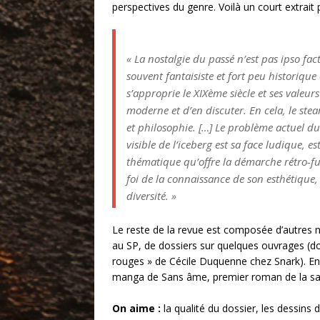
perspectives du genre. Voilà un court extrait 
« La nostalgie du passé n’est pas ipso fact
souvent fantaisiste et fort peu historique
s’approprie le XIXème siècle et ses valeu
moderne et d’en discuter. En cela, le ste
et philosophie. […] Le problème actuel du
visible de l’iceberg est sa face ludique, 
thématique qu’offre la démarche rétro-fut
foi de la connaissance de son esthétique,
diversité. »
Le reste de la revue est composée d’autres no
au SP, de dossiers sur quelques ouvrages (dont
rouges » de Cécile Duquenne chez Snark). Enfi
manga de Sans âme, premier roman de la sag
On aime :
la qualité du dossier, les dessins 