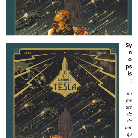
Sy
n
o
ps
is
:
Ru
me
urs
de
dé
bar
qu