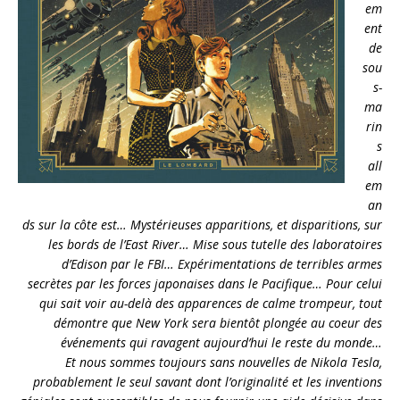
em
ent
de
sou
s-
ma
rin
s
all
em
an
ds sur la côte est… Mystérieuses apparitions, et disparitions, sur
les bords de l’East River… Mise sous tutelle des laboratoires
d’Edison par le FBI… Expérimentations de terribles armes
secrètes par les forces japonaises dans le Pacifique… Pour celui
qui sait voir au-delà des apparences de calme trompeur, tout
démontre que New York sera bientôt plongée au coeur des
événements qui ravagent aujourd’hui le reste du monde…
Et nous sommes toujours sans nouvelles de Nikola Tesla,
probablement le seul savant dont l’originalité et les inventions