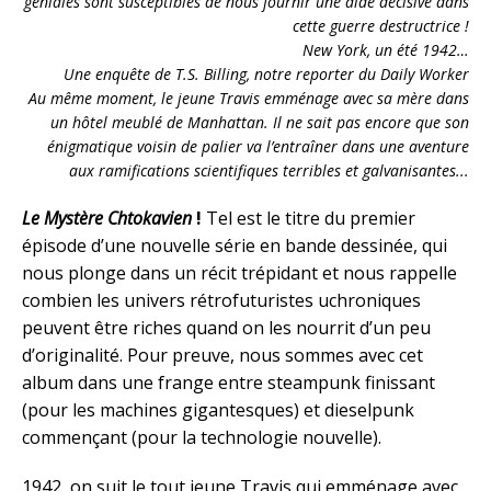
géniales sont susceptibles de nous fournir une aide décisive dans
cette guerre destructrice !
New York, un été 1942…
Une enquête de T.S. Billing, notre reporter du Daily Worker
Au même moment, le jeune Travis emménage avec sa mère dans
un hôtel meublé de Manhattan. Il ne sait pas encore que son
énigmatique voisin de palier va l’entraîner dans une aventure
aux ramifications scientifiques terribles et galvanisantes..
.
Le Mystère Chtokavien
!
Tel est le titre du premier
épisode d’une nouvelle série en bande dessinée, qui
nous plonge dans un récit trépidant et nous rappelle
combien les univers rétrofuturistes uchroniques
peuvent être riches quand on les nourrit d’un peu
d’originalité. Pour preuve, nous sommes avec cet
album dans une frange entre steampunk finissant
(pour les machines gigantesques) et dieselpunk
commençant (pour la technologie nouvelle).
1942, on suit le tout jeune Travis qui emménage avec