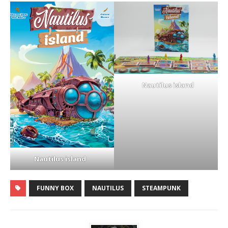
Nautilus island
Nautilus island
FUNNY BOX
NAUTILUS
STEAMPUNK