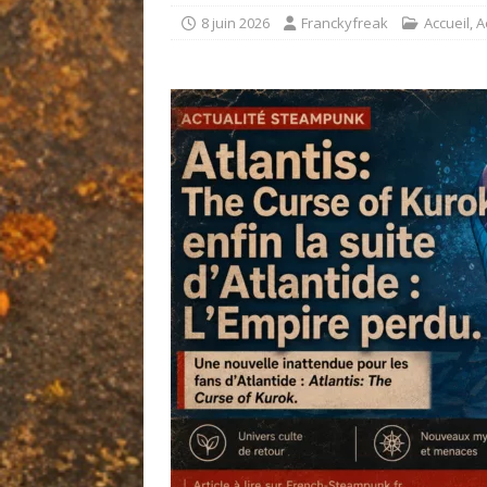
8 juin 2026
Franckyfreak
Accueil
,
A