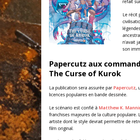
refait su
Le récit
civilisa
légendes
ancestra
n’avait 
son imme
Papercutz aux commandes
The Curse of Kurok
La publication sera assurée par
Papercutz
, 
licences populaires en bande dessinée.
Le scénario est confié à
Matthew K. Manni
franchises majeures de la culture populaire. L
artiste dont le style devrait permettre de retro
film original.