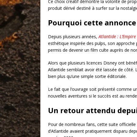
Ce choix créatif démontre la volonté de propo
produit dérivé destiné à surfer sur la nostalgi
Pourquoi cette annonce
Depuis plusieurs années,
Atlantide : L’Empire
esthétique inspirée des pulps, son approche pl
permis de devenir un film culte auprès de n
Alors que plusieurs licences Disney ont béné
Atlantide semblait avoir été laissée de côté. 
bien plus qu’une simple sortie éditoriale.
Le fait que l’ouvrage soit présenté comme un
nouvelles aventures si le succès est au rend
Un retour attendu depui
Pour de nombreux fans, cette suite officielle c
d’Atlantide avaient pratiquement disparu depu