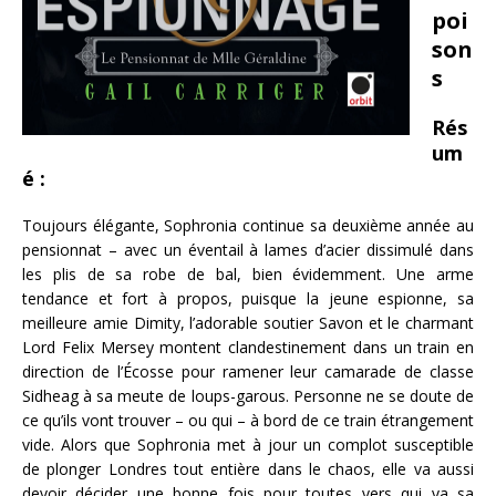
poi
son
s
Rés
um
é :
Toujours élégante, Sophronia continue sa deuxième année au
pensionnat – avec un éventail à lames d’acier dissimulé dans
les plis de sa robe de bal, bien évidemment. Une arme
tendance et fort à propos, puisque la jeune espionne, sa
meilleure amie Dimity, l’adorable soutier Savon et le charmant
Lord Felix Mersey montent clandestinement dans un train en
direction de l’Écosse pour ramener leur camarade de classe
Sidheag à sa meute de loups-garous. Personne ne se doute de
ce qu’ils vont trouver – ou qui – à bord de ce train étrangement
vide. Alors que Sophronia met à jour un complot susceptible
de plonger Londres tout entière dans le chaos, elle va aussi
devoir décider une bonne fois pour toutes vers qui va sa