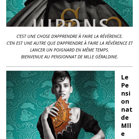
C’EST UNE CHOSE D’APPRENDRE À FAIRE LA RÉVÉRENCE.
C’EN EST UNE AUTRE QUE D’APPRENDRE À FAIRE LA RÉVÉRENCE ET
LANCER UN POIGNARD EN MÊME TEMPS.
BIENVENUE AU PENSIONNAT DE MLLE GÉRALDINE.
Le
Pe
nsi
on
nat
de
Mll
e