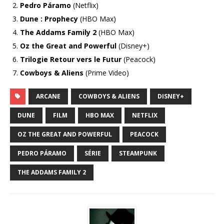
Pedro Páramo
(Netflix)
Dune : Prophecy
(HBO Max)
The Addams Family 2
(HBO Max)
Oz the Great and Powerful
(Disney+)
Trilogie Retour vers le Futur
(Peacock)
Cowboys & Aliens
(Prime Video)
ARCANE
COWBOYS & ALIENS
DISNEY+
DUNE
FILM
HBO MAX
NETFLIX
OZ THE GREAT AND POWERFUL
PEACOCK
PEDRO PÁRAMO
SÉRIE
STEAMPUNK
THE ADDAMS FAMILY 2