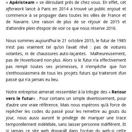
«
Apéristeam
» se déroulant près de chez vous. En effet, cet
afterwork
lancé à Paris en 2014 a trouvé un public enjoué et
commence à se propager dans toutes les villes de France et
de Navarre. Une raison de plus de se réjouir de 2015 et
d’attendre plein d’espoir de voir ce que nous réserve 2016.
Nous sommes aujourd’hui le 21 octobre 2015, le futur de 1985
n’est pas vraiment tel qu’on l’avait rêvé : pas de voitures
volantes, ni de chaussures auto-laçantes. Malheureusement,
pas de Hoverboard non plus. Alors si le futur n’a effectivement
pas rempli toutes ses promesses, il n’empêche que l’on
s’enthousiasmera de tous les projets futurs qui traiteront d’un
passé qui n’a jamais eu lieu.
Notre entreprise aimerait ressembler à la trilogie des «
Retour
vers le futur
« . Pour certains un simple divertissement, pour
d’autre une vraie référence. Mais nous espérons qu’à force de
repêcher les codes du passé pour les remettre au gouts du
jour, nous aussi auront le privilège de marquer une trace
temporellement indélébile, sans laisser personne indifférent. Et
si jamais ce site web disparaît dans l’océan du web,si cette